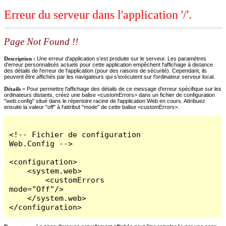
Erreur du serveur dans l'application '/'.
Page Not Found !!
Description :
Une erreur d'application s'est produite sur le serveur. Les paramètres
d'erreur personnalisés actuels pour cette application empêchent l'affichage à distance
des détails de l'erreur de l'application (pour des raisons de sécurité). Cependant, ils
peuvent être affichés par les navigateurs qui s'exécutent sur l'ordinateur serveur local.
Détails =
Pour permettre l'affichage des détails de ce message d'erreur spécifique sur les
ordinateurs distants, créez une balise <customErrors> dans un fichier de configuration
"web.config" situé dans le répertoire racine de l'application Web en cours. Attribuez
ensuite la valeur "off" à l'attribut "mode" de cette balise <customErrors>.
<!-- Fichier de configuration 
Web.Config -->

<configuration>

    <system.web>

        <customErrors 
mode="Off"/>

    </system.web>

</configuration>