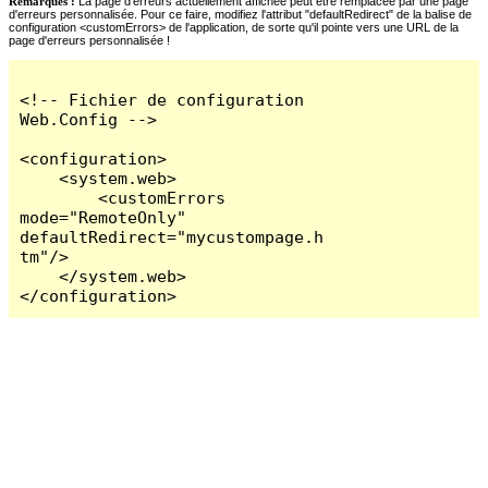
Remarques :
La page d'erreurs actuellement affichée peut être remplacée par une page
d'erreurs personnalisée. Pour ce faire, modifiez l'attribut "defaultRedirect" de la balise de
configuration <customErrors> de l'application, de sorte qu'il pointe vers une URL de la
page d'erreurs personnalisée !
<!-- Fichier de configuration 
Web.Config -->

<configuration>

    <system.web>

        <customErrors 
mode="RemoteOnly" 
defaultRedirect="mycustompage.h
tm"/>

    </system.web>

</configuration>